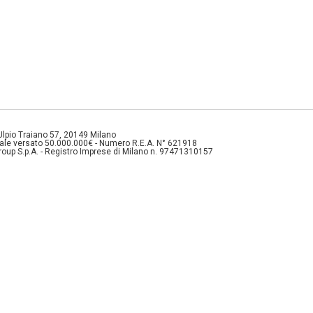
 Ulpio Traiano 57, 20149 Milano
ciale versato 50.000.000€ - Numero R.E.A. N° 621918
roup S.p.A. - Registro Imprese di Milano n. 97471310157