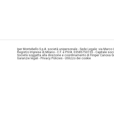
Iper Montebello S.p.A. società unipersonale - Sede Legale: via Marco
Registro Imprese di Milano - C.F. e P.IVA: 03585750155 - Capitale so
Società soggetta alla direzione e coordinamento di Finiper Canova G
Garanzie legali
-
Privacy Policies
-
Utilizzo dei cookie