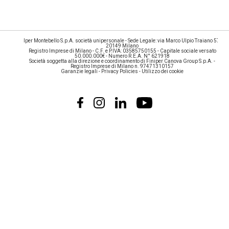
Iper Montebello S.p.A. società unipersonale - Sede Legale: via Marco Ulpio Traiano 57,
20149 Milano
Registro Imprese di Milano - C.F. e P.IVA: 03585750155 - Capitale sociale versato
50.000.000€ - Numero R.E.A. N° 621918
Società soggetta alla direzione e coordinamento di Finiper Canova Group S.p.A. -
Registro Imprese di Milano n. 97471310157
Garanzie legali
-
Privacy Policies
-
Utilizzo dei cookie